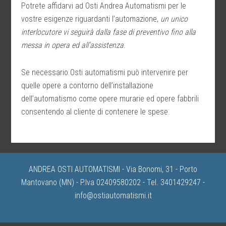
Potrete affidarvi ad Osti Andrea Automatismi per le
vostre esigenze riguardanti l’automazione,
un unico
interlocutore vi seguirà dalla fase di preventivo fino alla
messa in opera ed all’assistenza
.
Se necessario Osti automatismi può intervenire per
quelle opere a contorno dell’installazione
dell’automatismo come opere murarie ed opere fabbrili
consentendo al cliente di contenere le spese.
ANDREA OSTI AUTOMATISMI - Via Bonomi, 31 - Porto
Mantovano (MN) - P.Iva 02409580202 - Tel. 3401429247 -
info@ostiautomatismi.it